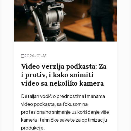
2026-01-18
Video verzija podkasta: Za
i protiv, i kako snimiti
video sa nekoliko kamera
Detaljan vodič o prednostima i manama
video podkasta, sa fokusom na
profesionalno snimanje uz korišćenje više
kamera i tehničke savete za optimizaciju
produkcije.