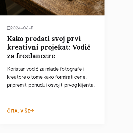
2024-06-11
Kako prodati svoj prvi
kreativni projekat: Vodič
za freelancere
Koristan vodič za mlade fotografe i
kreatore o tome kako formirati cene,
pripremiti ponudu i osvojiti prvog klijenta.
ČITAJ VIŠE