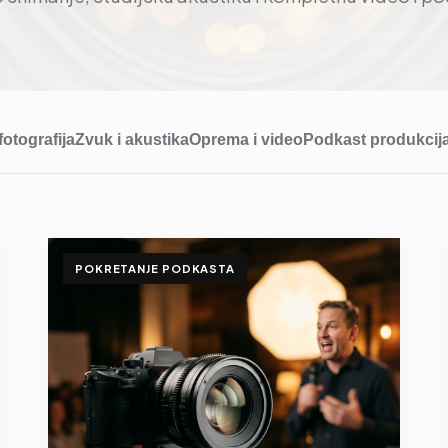
fotografija
Zvuk i akustika
Oprema i video
Podkast produkcij
POKRETANJE PODKASTA