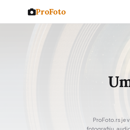
Pro
Foto
Ume
ProFoto.rs je 
fotografiju, audi