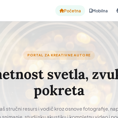
Početna
Mobilna
PORTAL ZA KREATIVNE AUTORE
tnost svetla, zvu
pokreta
vaš stručni resurs i vodič kroz osnove fotografije, n
o snimanje, studijsku akustiku i kompletnu video i p