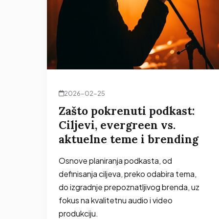
2026-02-25
Zašto pokrenuti podkast:
Ciljevi, evergreen vs.
aktuelne teme i brending
Osnove planiranja podkasta, od
definisanja ciljeva, preko odabira tema,
do izgradnje prepoznatljivog brenda, uz
fokus na kvalitetnu audio i video
produkciju.