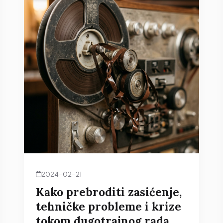
2024-02-21
Kako prebroditi zasićenje,
tehničke probleme i krize
tokom dugotrajnog rada