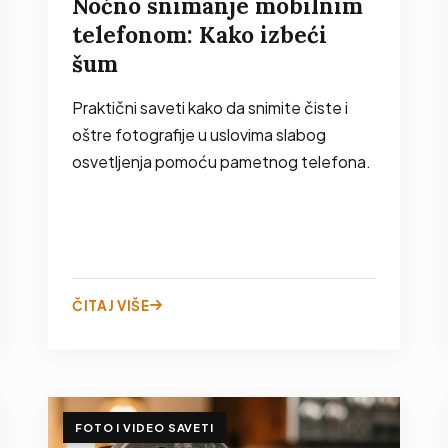
Noćno snimanje mobilnim
telefonom: Kako izbeći
šum
Praktični saveti kako da snimite čiste i
oštre fotografije u uslovima slabog
osvetljenja pomoću pametnog telefona.
ČITAJ VIŠE
FOTO I VIDEO SAVETI