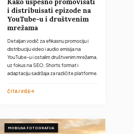
Kako uspešno promovisati
i distribuisati epizode na
YouTube-u i društvenim
mrežama
Detaljan vodič za efikasnu promociju i
distribuciju video i audio emisija na
YouTube-u i ostalim društvenim mrežama,
uz fokus na SEO, Shorts format i
adaptaciju sadržaja za različite platforme.
ČITAJ VIŠE
MOBILNA FOTOGRAFIJA