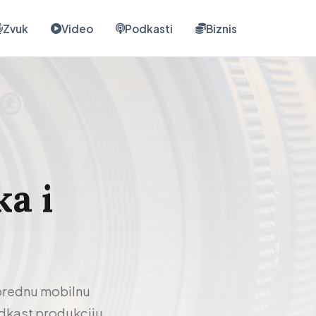
Zvuk
Video
Podkasti
Biznis
ka i
aprednu mobilnu
odkast produkciju.