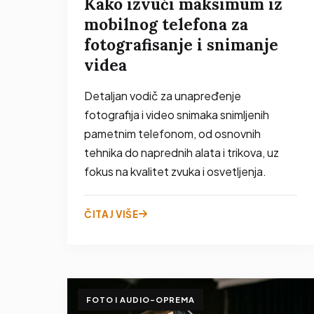
Kako izvući maksimum iz
mobilnog telefona za
fotografisanje i snimanje
videa
Detaljan vodič za unapređenje
fotografija i video snimaka snimljenih
pametnim telefonom, od osnovnih
tehnika do naprednih alata i trikova, uz
fokus na kvalitet zvuka i osvetljenja.
ČITAJ VIŠE
FOTO I AUDIO-OPREMA