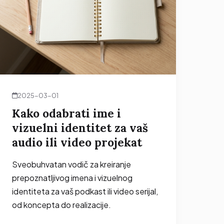
2025-03-01
Kako odabrati ime i
vizuelni identitet za vaš
audio ili video projekat
Sveobuhvatan vodič za kreiranje
prepoznatljivog imena i vizuelnog
identiteta za vaš podkast ili video serijal,
od koncepta do realizacije.