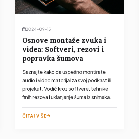
2024-09-15
Osnove montaže zvuka i
videa: Softveri, rezovi i
popravka šumova
Saznajte kako da uspešno montirate
audio i video materijal za svoj podkast ili
projekat. Vodič kroz softvere, tehnike
finih rezova i uklanjanje šuma iz snimaka.
ČITAJ VIŠE