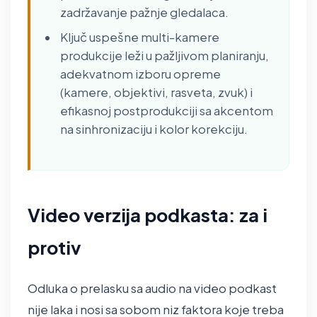
zadržavanje pažnje gledalaca.
Ključ uspešne multi-kamere
produkcije leži u pažljivom planiranju,
adekvatnom izboru opreme
(kamere, objektivi, rasveta, zvuk) i
efikasnoj postprodukciji sa akcentom
na sinhronizaciju i kolor korekciju.
Video verzija podkasta: za i
protiv
Odluka o prelasku sa audio na video podkast
nije laka i nosi sa sobom niz faktora koje treba