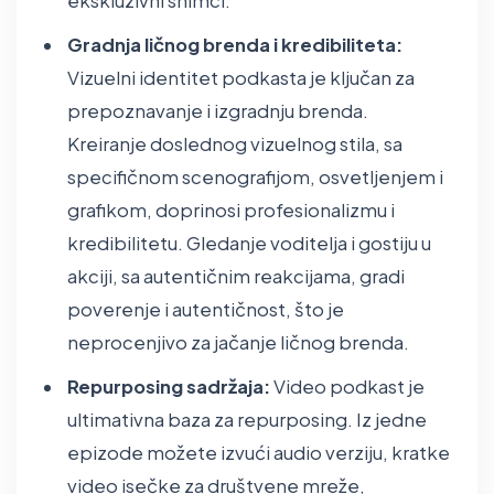
ekskluzivni snimci.
Gradnja ličnog brenda i kredibiliteta:
Vizuelni identitet podkasta je ključan za
prepoznavanje i izgradnju brenda.
Kreiranje doslednog vizuelnog stila, sa
specifičnom scenografijom, osvetljenjem i
grafikom, doprinosi profesionalizmu i
kredibilitetu. Gledanje voditelja i gostiju u
akciji, sa autentičnim reakcijama, gradi
poverenje i autentičnost, što je
neprocenjivo za jačanje ličnog brenda.
Repurposing sadržaja:
Video podkast je
ultimativna baza za repurposing. Iz jedne
epizode možete izvući audio verziju, kratke
video isečke za društvene mreže,