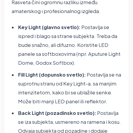
Rasveta čini ogromnu razliku između
amaterskog i profesionalnog izgleda.
Key Light (glavno svetlo):
Postavlja se
ispred i blago sa strane subjekta. Treba da
bude snažno, ali difuzno. Koristite LED
panele sa softboxovima (npr. Aputure Light
Dome, Godox Softbox).
Fill Light (dopunsko svetlo):
Postavlja se na
suprotnu stranu od Key Light-a, sa manjim
intenzitetom, kako bi se ublažile senke.
Može biti manji LED panel ili reflektor.
Back Light (pozadinsko svetlo):
Postavlja
se iza subjekta, usmereno na ramena i kosu.
Odvaja subjekta od pozadine i dodaje