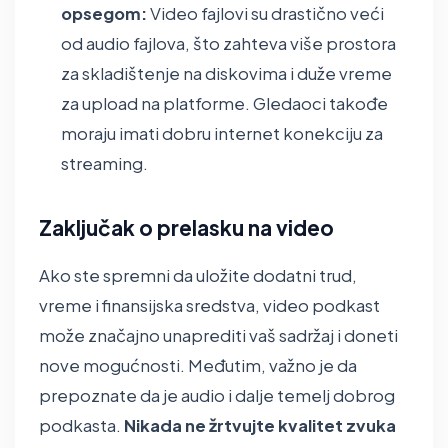
opsegom:
Video fajlovi su drastično veći
od audio fajlova, što zahteva više prostora
za skladištenje na diskovima i duže vreme
za upload na platforme. Gledaoci takođe
moraju imati dobru internet konekciju za
streaming.
Zaključak o prelasku na video
Ako ste spremni da uložite dodatni trud,
vreme i finansijska sredstva, video podkast
može značajno unaprediti vaš sadržaj i doneti
nove mogućnosti. Međutim, važno je da
prepoznate da je audio i dalje temelj dobrog
podkasta.
Nikada ne žrtvujte kvalitet zvuka