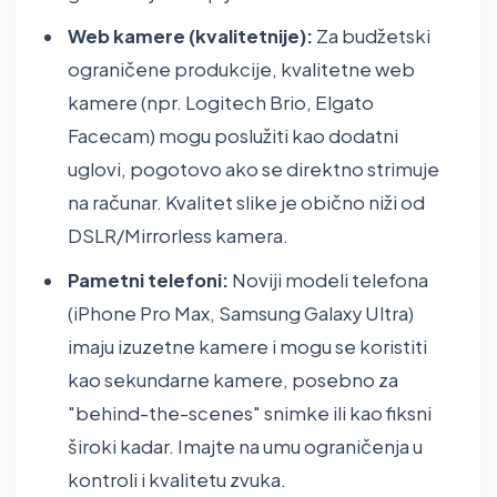
Web kamere (kvalitetnije):
Za budžetski
ograničene produkcije, kvalitetne web
kamere (npr. Logitech Brio, Elgato
Facecam) mogu poslužiti kao dodatni
uglovi, pogotovo ako se direktno strimuje
na računar. Kvalitet slike je obično niži od
DSLR/Mirrorless kamera.
Pametni telefoni:
Noviji modeli telefona
(iPhone Pro Max, Samsung Galaxy Ultra)
imaju izuzetne kamere i mogu se koristiti
kao sekundarne kamere, posebno za
"behind-the-scenes" snimke ili kao fiksni
široki kadar. Imajte na umu ograničenja u
kontroli i kvalitetu zvuka.