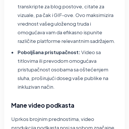
transkripte za blog postove, citate za
vizuale, pa čak i GIF-ove. Ovo maksimizira
vrednost vašeg uloženog truda i
omogućava vam da efikasno ispunite
različite platforme relevantnim sadržajem.
Poboljšana pristupačnost:
Video sa
titlovima ili prevodom omogućava
pristupačnost osobama sa oštećenjem
sluha, proširujući doseg vaše publike na
inkluzivan način.
Mane video podkasta
Uprkos brojnim prednostima, video
produkcija podkasta nosi sa sobom značajne