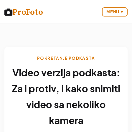
Pro
Foto
MENU ▾
POKRETANJE PODKASTA
Video verzija podkasta:
Za i protiv, i kako snimiti
video sa nekoliko
kamera