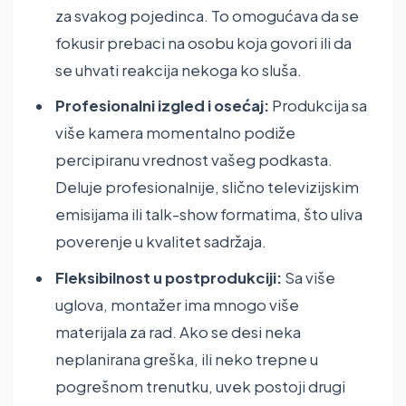
za svakog pojedinca. To omogućava da se
fokusir prebaci na osobu koja govori ili da
se uhvati reakcija nekoga ko sluša.
Profesionalni izgled i osećaj:
Produkcija sa
više kamera momentalno podiže
percipiranu vrednost vašeg podkasta.
Deluje profesionalnije, slično televizijskim
emisijama ili talk-show formatima, što uliva
poverenje u kvalitet sadržaja.
Fleksibilnost u postprodukciji:
Sa više
uglova, montažer ima mnogo više
materijala za rad. Ako se desi neka
neplanirana greška, ili neko trepne u
pogrešnom trenutku, uvek postoji drugi