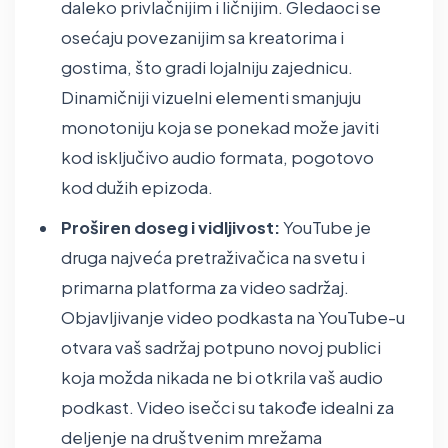
daleko privlačnijim i ličnijim. Gledaoci se
osećaju povezanijim sa kreatorima i
gostima, što gradi lojalniju zajednicu.
Dinamičniji vizuelni elementi smanjuju
monotoniju koja se ponekad može javiti
kod isključivo audio formata, pogotovo
kod dužih epizoda.
Proširen doseg i vidljivost:
YouTube je
druga najveća pretraživačica na svetu i
primarna platforma za video sadržaj.
Objavljivanje video podkasta na YouTube-u
otvara vaš sadržaj potpuno novoj publici
koja možda nikada ne bi otkrila vaš audio
podkast. Video isečci su takođe idealni za
deljenje na društvenim mrežama