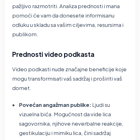
pažljivo razmotriti. Analiza prednosti i mana
pomoći će vam da donesete informisanu
odluku u skladu sa vašim ciljevima, resursima i
publikom.
Prednosti video podkasta
Video podkasti nude značajne beneficije koje
mogu transformisati vaš sadržaj i proširiti vaš
domet.
Povećan angažman publike:
Ljudi su
vizuelna bića. Mogućnost da vide lica
sagovornika, njihove neverbalne reakcije,
gestikulaciju i mimiku lica, čini sadržaj