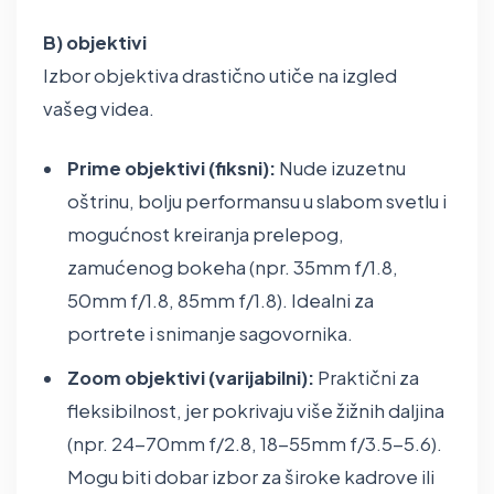
B) objektivi
Izbor objektiva drastično utiče na izgled
vašeg videa.
Prime objektivi (fiksni):
Nude izuzetnu
oštrinu, bolju performansu u slabom svetlu i
mogućnost kreiranja prelepog,
zamućenog bokeha (npr. 35mm f/1.8,
50mm f/1.8, 85mm f/1.8). Idealni za
portrete i snimanje sagovornika.
Zoom objektivi (varijabilni):
Praktični za
fleksibilnost, jer pokrivaju više žižnih daljina
(npr. 24-70mm f/2.8, 18-55mm f/3.5-5.6).
Mogu biti dobar izbor za široke kadrove ili