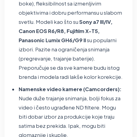
boke), fleksibilnost sa izmenljivim
objektivima i dobru performansu u slabom
svetlu. Modeli kao što su
Sony a7 III/IV,
Canon EOS R6/R8, Fujifilm X-T5,
Panasonic Lumix GH6/G9 II
su popularni
izbori. Pazite na ograničenja snimanja
(pregrevanje, trajanje baterije).
Preporučuje se da sve kamere budu istog
brenda i modela radi lakše kolor korekcije.
Namenske video kamere (Camcorders):
Nude duže trajanje snimanja, bolji fokus za
video i često ugrađene ND filtere. Mogu
biti dobar izbor za produkcije koje traju
satima bez prekida. Ipak, mogu biti
glomaznije i skuplje.