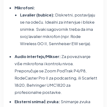
Mikrofoni:
Lavalier (bubice):
Diskretni, postavljaju
se na odeću. Idealni za intervjue i bliske
snimke. Svaki sagovornik treba da ima
svoj lavalier mikrofon (npr. Rode
Wireless GO II, Sennheiser EW serija).
Audio interfejs/Mikser:
Za povezivanje
više mikrofona i kontrolu nivoa.
Preporučuje se Zoom PodTrak P4/P8,
RodeCaster Pro II za podcasting, ili Scarlett
18i20, Behringer UMC1820 za
profesionalne postavke.
Eksterni snimač zvuka:
Snimanje zvuka