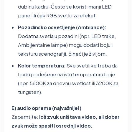
dubinu kadru. Često se koristi manji LED
panel ili čak RGB svetlo za efekat.
Pozadinsko osvetljenje (Ambiance):
Dodatna svetla u pozadini (npr. LED trake,
Ambijentalne lampe) mogu dodati boju i
teksturu scenografiji, čineći je življom.
Kolor temperatura:
Sve svetiljke treba da
budu podešene na istu temperaturu boje
(npr. 5600K za dnevnu svetlost ili 3200K za
tungsten).
E) audio oprema (najvažnije!)
Zapamtite:
loš zvuk uništava video, ali dobar
zvuk može spasiti osrednji video.