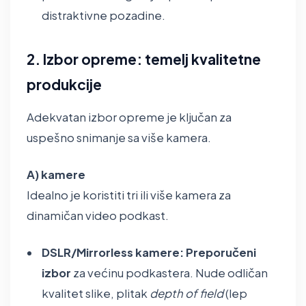
distraktivne pozadine.
2. Izbor opreme: temelj kvalitetne
produkcije
Adekvatan izbor opreme je ključan za
uspešno snimanje sa više kamera.
A) kamere
Idealno je koristiti tri ili više kamera za
dinamičan video podkast.
DSLR/Mirrorless kamere:
Preporučeni
izbor
za većinu podkastera. Nude odličan
kvalitet slike, plitak
depth of field
(lep