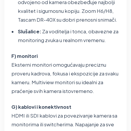
odvojeno od kamera obezbeđuje najbolji
kvalitet i sigurnosnu kopiju. Zoom H6/H8,
Tascam DR-40X su dobri prenosni snimači.
Slušalice:
Za voditelja i tonca, obavezne za
monitoring zvuka u realnom vremenu.
F) monitori
Eksterni monitori omogućavaju preciznu
proveru kadrova, fokusa i ekspozicije za svaku
kameru. Multiview monitori su idealni za
praćenje svih kamera istovremeno.
G) kablovi i konektivnost
HDMI ili SDI kablovi za povezivanje kamera sa
monitorima ili switcherima. Napajanje za sve