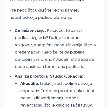
Pre nego što uključite ijednu kameru,
neophodno je pažljivo planiranje.
Definišite viziju:
Kakav želite da vaš
podkast izgleda? Da li je to intimni
razgovor, energična panel diskusija, ili solo
prezentacija? Kako želite da publika
percipira vaš brend? Vizuelni stil treba da
bude dosledan temi i tonu podkasta.
Analiza prostora (Studio/Lokacija):
Akustika:
Izolacija od spoljne buke je
imperativ. Tretman prostora (akustični
paneli, difuzori) smanjuje eho i
reverbaciju, što je ključno za čist zvuk.