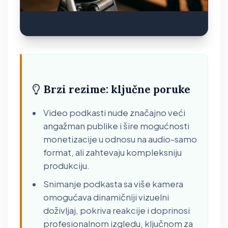
Brzi rezime: ključne poruke
Video podkasti nude značajno veći
angažman publike i šire mogućnosti
monetizacije u odnosu na audio-samo
format, ali zahtevaju kompleksniju
produkciju.
Snimanje podkasta sa više kamera
omogućava dinamičniji vizuelni
doživljaj, pokriva reakcije i doprinosi
profesionalnom izgledu, ključnom za