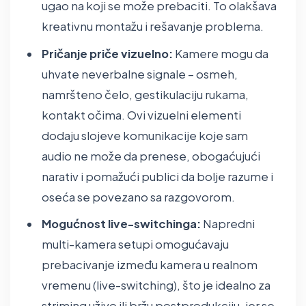
ugao na koji se može prebaciti. To olakšava
kreativnu montažu i rešavanje problema.
Pričanje priče vizuelno:
Kamere mogu da
uhvate neverbalne signale – osmeh,
namršteno čelo, gestikulaciju rukama,
kontakt očima. Ovi vizuelni elementi
dodaju slojeve komunikacije koje sam
audio ne može da prenese, obogaćujući
narativ i pomažući publici da bolje razume i
oseća se povezano sa razgovorom.
Mogućnost live-switchinga:
Napredni
multi-kamera setupi omogućavaju
prebacivanje između kamera u realnom
vremenu (live-switching), što je idealno za
striming uživo ili bržu postprodukciju, jer se