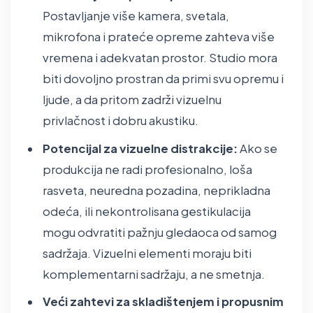
Postavljanje više kamera, svetala,
mikrofona i prateće opreme zahteva više
vremena i adekvatan prostor. Studio mora
biti dovoljno prostran da primi svu opremu i
ljude, a da pritom zadrži vizuelnu
privlačnost i dobru akustiku.
Potencijal za vizuelne distrakcije:
Ako se
produkcija ne radi profesionalno, loša
rasveta, neuredna pozadina, neprikladna
odeća, ili nekontrolisana gestikulacija
mogu odvratiti pažnju gledaoca od samog
sadržaja. Vizuelni elementi moraju biti
komplementarni sadržaju, a ne smetnja.
Veći zahtevi za skladištenjem i propusnim