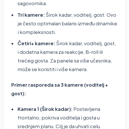
sagovornika.
Tri kamere:
Širok kadar, voditelj, gost. Ovo
je često optimalan balans između dinamike
i kompleksnosti.
Četiri+ kamere:
Širok kadar, voditelj, gost,
i dodatna kamera za reakcije, B-roll ili
trećeg gosta. Za panele sa više učesnika,
može se koristiti i više kamera.
Primer rasporeda sa 3 kamere (voditelj +
gost):
Kamera 1 (Širok kadar):
Postavljena
frontalno, pokriva voditelja i gosta u
srednjem planu. Cilj je da uhvati celu