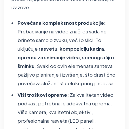
izazove.
Povećana kompleksnost produkcije:
Prebacivanje na video znači da sada ne
brinete samo o zvuku, već i o slici. To
uključuje
rasvetu
,
kompoziciju kadra
,
opremu za snimanje videa
,
scenografiju
i
šminku
. Svaki od ovih elemenata zahteva
pažljivo planiranje i izvršenje, što drastično
povećava složenost celokupnog procesa.
Viši troškovi opreme:
Za kvalitetan video
podkast potrebna je adekvatna oprema.
Više kamera, kvalitetni objektivi,
profesionalna rasveta (LED paneli,