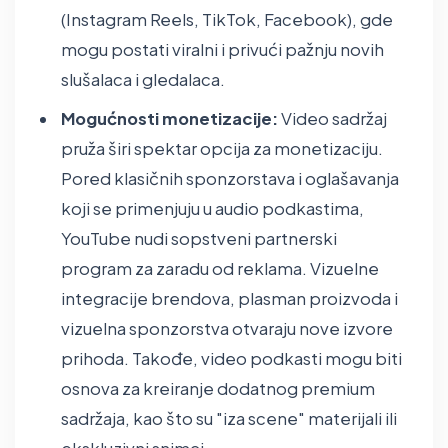
(Instagram Reels, TikTok, Facebook), gde
mogu postati viralni i privući pažnju novih
slušalaca i gledalaca.
Mogućnosti monetizacije:
Video sadržaj
pruža širi spektar opcija za monetizaciju.
Pored klasičnih sponzorstava i oglašavanja
koji se primenjuju u audio podkastima,
YouTube nudi sopstveni partnerski
program za zaradu od reklama. Vizuelne
integracije brendova, plasman proizvoda i
vizuelna sponzorstva otvaraju nove izvore
prihoda. Takođe, video podkasti mogu biti
osnova za kreiranje dodatnog premium
sadržaja, kao što su "iza scene" materijali ili