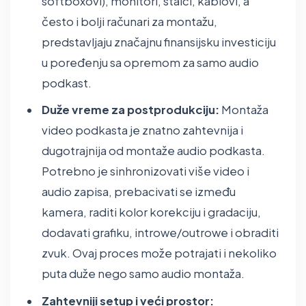
softboxovi), monitori, stalci, kablovi, a
često i bolji računari za montažu,
predstavljaju značajnu finansijsku investiciju
u poređenju sa opremom za samo audio
podkast.
Duže vreme za postprodukciju:
Montaža
video podkasta je znatno zahtevnija i
dugotrajnija od montaže audio podkasta.
Potrebno je sinhronizovati više video i
audio zapisa, prebacivati se između
kamera, raditi kolor korekciju i gradaciju,
dodavati grafiku, introwe/outrowe i obraditi
zvuk. Ovaj proces može potrajati i nekoliko
puta duže nego samo audio montaža.
Zahtevniji setup i veći prostor: