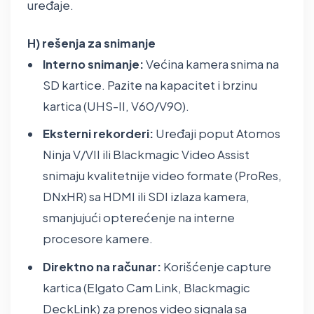
uređaje.
H) rešenja za snimanje
Interno snimanje:
Većina kamera snima na
SD kartice. Pazite na kapacitet i brzinu
kartica (UHS-II, V60/V90).
Eksterni rekorderi:
Uređaji poput Atomos
Ninja V/VII ili Blackmagic Video Assist
snimaju kvalitetnije video formate (ProRes,
DNxHR) sa HDMI ili SDI izlaza kamera,
smanjujući opterećenje na interne
procesore kamere.
Direktno na računar:
Korišćenje capture
kartica (Elgato Cam Link, Blackmagic
DeckLink) za prenos video signala sa