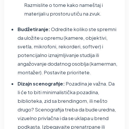
Razmislite o tome kako nameštaj i
materijali u prostoru utiču na zvuk.
Budžetiranje:
Odredite koliko ste spremni
da uložite u opremu (kamere, objektivi,
svetla, mikrofoni, rekorderi, softver) i
potencijalno iznajmljivanje studija ili
angažovanje dodatnog osoblja (kamerman,
montažer). Postavite prioritete.
Dizajn scenografije:
Pozadina je važna. Da
li će to biti minimalistička pozadina,
biblioteka, zid sa brendingom, ili nešto
drugo? Scenografija treba da bude uredna,
vizuelno privlačna i da se uklapa u brend
podkasta. Izbegavajte prenatrpane ili