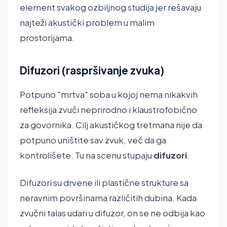
element svakog ozbiljnog studija jer rešavaju
najteži akustički problem u malim
prostorijama.
Difuzori (raspršivanje zvuka)
Potpuno "mrtva" soba u kojoj nema nikakvih
refleksija zvuči neprirodno i klaustrofobično
za govornika. Cilj akustičkog tretmana nije da
potpuno uništite sav zvuk, već da ga
kontrolišete. Tu na scenu stupaju
difuzori
.
Difuzori su drvene ili plastične strukture sa
neravnim površinama različitih dubina. Kada
zvučni talas udari u difuzor, on se ne odbija kao