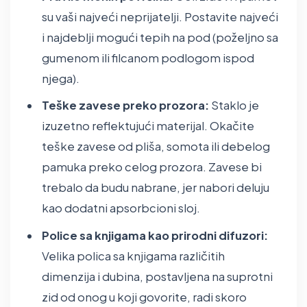
su vaši najveći neprijatelji. Postavite najveći
i najdeblji mogući tepih na pod (poželjno sa
gumenom ili filcanom podlogom ispod
njega).
Teške zavese preko prozora:
Staklo je
izuzetno reflektujući materijal. Okačite
teške zavese od pliša, somota ili debelog
pamuka preko celog prozora. Zavese bi
trebalo da budu nabrane, jer nabori deluju
kao dodatni apsorbcioni sloj.
Police sa knjigama kao prirodni difuzori:
Velika polica sa knjigama različitih
dimenzija i dubina, postavljena na suprotni
zid od onog u koji govorite, radi skoro