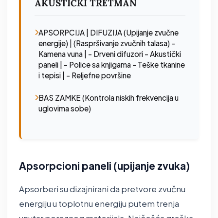
AKUSTIČKI TRETMAN
APSORPCIJA | DIFUZIJA (Upijanje zvučne
energije) | (Raspršivanje zvučnih talasa) -
Kamena vuna | - Drveni difuzori - Akustički
paneli | - Police sa knjigama - Teške tkanine
i tepisi | - Reljefne površine
BAS ZAMKE (Kontrola niskih frekvencija u
uglovima sobe)
Apsorpcioni paneli (upijanje zvuka)
Apsorberi su dizajnirani da pretvore zvučnu
energiju u toplotnu energiju putem trenja