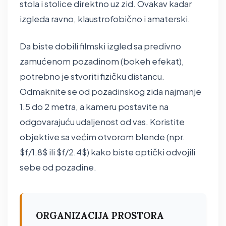
stola i stolice direktno uz zid. Ovakav kadar
izgleda ravno, klaustrofobično i amaterski.
Da biste dobili filmski izgled sa predivno
zamućenom pozadinom (bokeh efekat),
potrebno je stvoriti fizičku distancu.
Odmaknite se od pozadinskog zida najmanje
1.5 do 2 metra, a kameru postavite na
odgovarajuću udaljenost od vas. Koristite
objektive sa većim otvorom blende (npr.
$f/1.8$ ili $f/2.4$) kako biste optički odvojili
sebe od pozadine.
ORGANIZACIJA PROSTORA