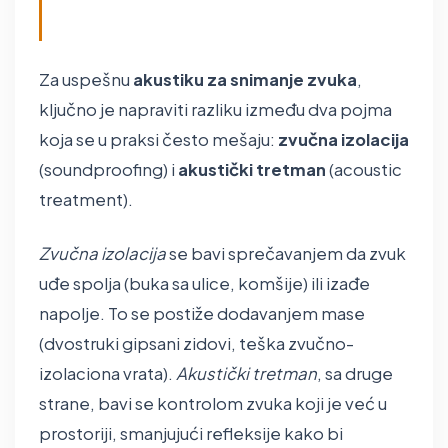
Za uspešnu
akustiku za snimanje zvuka
,
ključno je napraviti razliku između dva pojma
koja se u praksi često mešaju:
zvučna izolacija
(soundproofing) i
akustički tretman
(acoustic
treatment).
Zvučna izolacija
se bavi sprečavanjem da zvuk
uđe spolja (buka sa ulice, komšije) ili izađe
napolje. To se postiže dodavanjem mase
(dvostruki gipsani zidovi, teška zvučno-
izolaciona vrata).
Akustički tretman
, sa druge
strane, bavi se kontrolom zvuka koji je već u
prostoriji, smanjujući refleksije kako bi