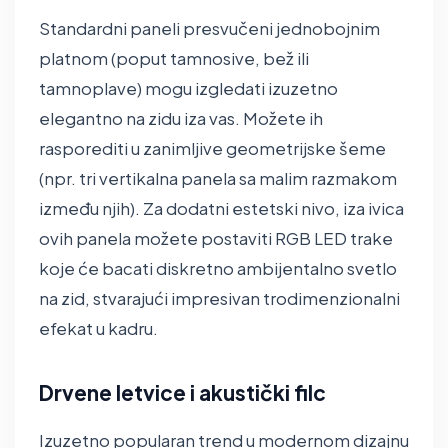
Standardni paneli presvučeni jednobojnim
platnom (poput tamnosive, bež ili
tamnoplave) mogu izgledati izuzetno
elegantno na zidu iza vas. Možete ih
rasporediti u zanimljive geometrijske šeme
(npr. tri vertikalna panela sa malim razmakom
između njih). Za dodatni estetski nivo, iza ivica
ovih panela možete postaviti RGB LED trake
koje će bacati diskretno ambijentalno svetlo
na zid, stvarajući impresivan trodimenzionalni
efekat u kadru.
Drvene letvice i akustički filc
Izuzetno popularan trend u modernom dizajnu