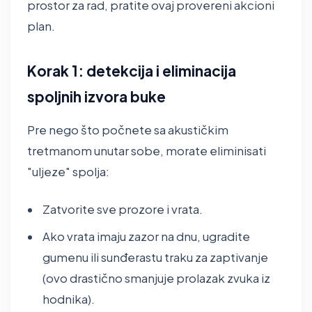
prostor za rad, pratite ovaj provereni akcioni
plan.
Korak 1: detekcija i eliminacija
spoljnih izvora buke
Pre nego što počnete sa akustičkim
tretmanom unutar sobe, morate eliminisati
"uljeze" spolja:
Zatvorite sve prozore i vrata.
Ako vrata imaju zazor na dnu, ugradite
gumenu ili sunđerastu traku za zaptivanje
(ovo drastično smanjuje prolazak zvuka iz
hodnika).