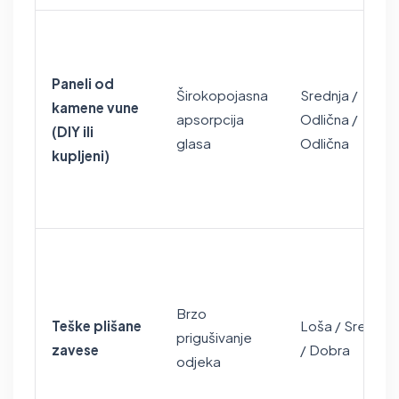
Paneli od
Širokopojasna
Srednja /
kamene vune
apsorpcija
Odlična /
(DIY ili
glasa
Odlična
kupljeni)
Brzo
Teške plišane
Loša / Srednja
prigušivanje
zavese
/ Dobra
odjeka