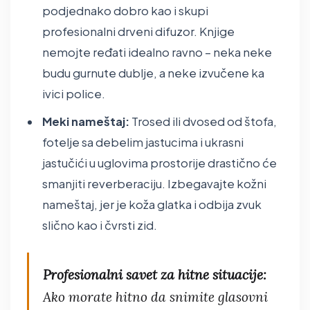
podjednako dobro kao i skupi
profesionalni drveni difuzor. Knjige
nemojte ređati idealno ravno – neka neke
budu gurnute dublje, a neke izvučene ka
ivici police.
Meki nameštaj:
Trosed ili dvosed od štofa,
fotelje sa debelim jastucima i ukrasni
jastučići u uglovima prostorije drastično će
smanjiti reverberaciju. Izbegavajte kožni
nameštaj, jer je koža glatka i odbija zvuk
slično kao i čvrsti zid.
Profesionalni savet za hitne situacije:
Ako morate hitno da snimite glasovni