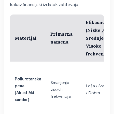
kakav finansijski izdatak zahtevaju.
Efikasnost
(Niske /
Primarna
Materijal
Srednje /
namena
Visoke
frekvencije)
Poliuretanska
Smanjenje
pena
Loša / Srednja
visokih
(Akustički
/ Dobra
frekvencija
sunđer)