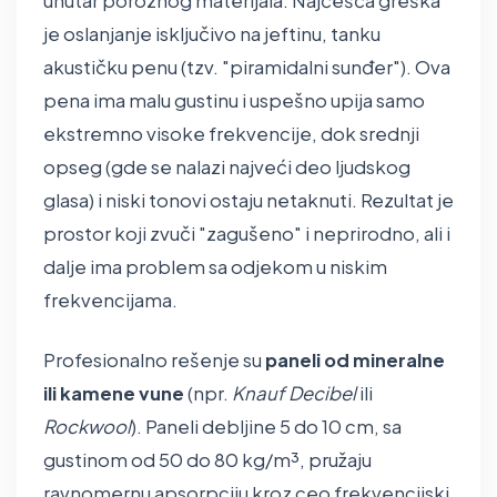
unutar poroznog materijala. Najčešća greška
je oslanjanje isključivo na jeftinu, tanku
akustičku penu (tzv. "piramidalni sunđer"). Ova
pena ima malu gustinu i uspešno upija samo
ekstremno visoke frekvencije, dok srednji
opseg (gde se nalazi najveći deo ljudskog
glasa) i niski tonovi ostaju netaknuti. Rezultat je
prostor koji zvuči "zagušeno" i neprirodno, ali i
dalje ima problem sa odjekom u niskim
frekvencijama.
Profesionalno rešenje su
paneli od mineralne
ili kamene vune
(npr.
Knauf Decibel
ili
Rockwool
). Paneli debljine 5 do 10 cm, sa
gustinom od 50 do 80 kg/m³, pružaju
ravnomernu apsorpciju kroz ceo frekvencijski