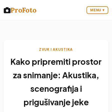
Pro
Foto
MENU ▾
ZVUK I AKUSTIKA
Kako pripremiti prostor
za snimanje: Akustika,
scenografija i
prigušivanje jeke