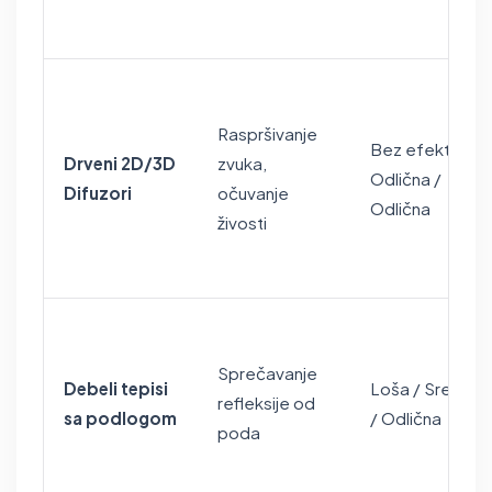
Raspršivanje
Bez efekta /
Drveni 2D/3D
zvuka,
Odlična /
Difuzori
očuvanje
Odlična
živosti
Sprečavanje
Debeli tepisi
Loša / Srednja
refleksije od
sa podlogom
/ Odlična
poda