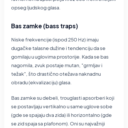
opseg ljudskog glasa.
Bas zamke (bass traps)
Niske frekvencije (ispod 250 Hz) imaju
dugačke talasne dužine i tendenciju da se
gomilaju u uglovima prostorije. Kada se bas
nagomila, zvuk postaje mutan, "grmljav i
težak", što drastično otežava naknadnu
obradu (ekvalizaciju) glasa.
Bas zamke su debeli, trouglasti apsorberi koji
se postavljaju vertikalno u same uglove sobe
(gde se spajaju dva zida) ili horizontalno (gde
se zid spaja sa plafonom). Oni su najvažniji