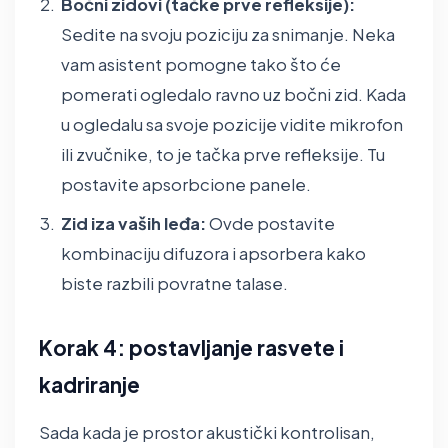
Bočni zidovi (tačke prve refleksije):
Sedite na svoju poziciju za snimanje. Neka
vam asistent pomogne tako što će
pomerati ogledalo ravno uz bočni zid. Kada
u ogledalu sa svoje pozicije vidite mikrofon
ili zvučnike, to je tačka prve refleksije. Tu
postavite apsorbcione panele.
Zid iza vaših leđa:
Ovde postavite
kombinaciju difuzora i apsorbera kako
biste razbili povratne talase.
Korak 4: postavljanje rasvete i
kadriranje
Sada kada je prostor akustički kontrolisan,