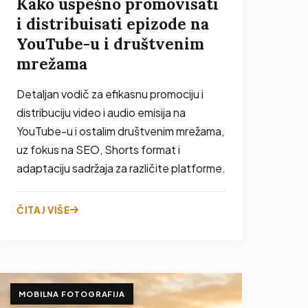
Kako uspešno promovisati
i distribuisati epizode na
YouTube-u i društvenim
mrežama
Detaljan vodič za efikasnu promociju i
distribuciju video i audio emisija na
YouTube-u i ostalim društvenim mrežama,
uz fokus na SEO, Shorts format i
adaptaciju sadržaja za različite platforme.
ČITAJ VIŠE
MOBILNA FOTOGRAFIJA