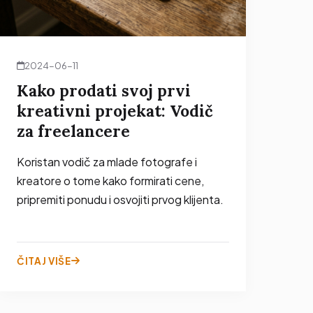
2024-06-11
Kako prodati svoj prvi
kreativni projekat: Vodič
za freelancere
Koristan vodič za mlade fotografe i
kreatore o tome kako formirati cene,
pripremiti ponudu i osvojiti prvog klijenta.
ČITAJ VIŠE