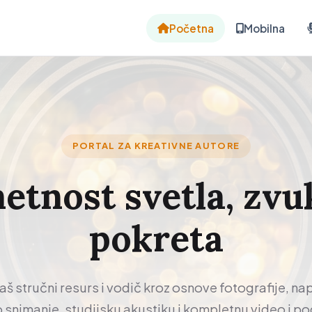
Početna
Mobilna
PORTAL ZA KREATIVNE AUTORE
tnost svetla, zvu
pokreta
vaš stručni resurs i vodič kroz osnove fotografije, n
o snimanje, studijsku akustiku i kompletnu video i p