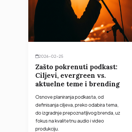
2026-02-25
Zašto pokrenuti podkast:
Ciljevi, evergreen vs.
aktuelne teme i brending
Osnove planiranja podkasta, od
definisanja ciljeva, preko odabira tema,
do izgradnje prepoznatljivog brenda, uz
fokus na kvalitetnu audio i video
produkciju.