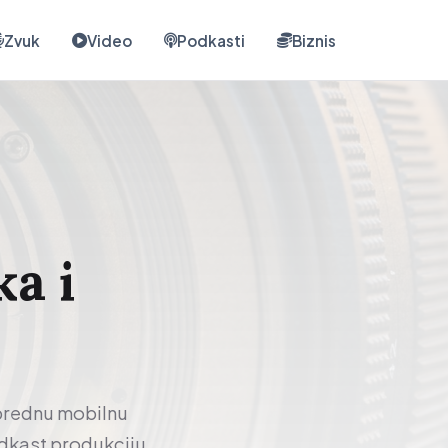
Zvuk
Video
Podkasti
Biznis
ka i
aprednu mobilnu
odkast produkciju.